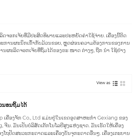
ດຈອກເຈ້ຍທີ່ມີປະສິດທິພາບແລະປະຫຍັດຄ່າໃຊ້ຈ່າຍ. ເຄື່ອງນີ້ຕິດ
ລະການຜະນຶກເຂົ້າກັບມ້ວນຂອບ, ຫຼຸດຜ່ອນຄວາມຕ້ອງການຂອງການ
ຜະລິດຈອກເຈ້ຍທີ່ຖິ້ມໄດ້ຂອງຂະ ໜາດ ຕ່າງໆ, ຖືກ ນຳ ໃຊ້ຢ່າງ
View as
ວນອນຖິ້ມໄດ້
ເຄື່ອງຈັກ Co., Ltd ແມ່ນຢູ່ໃນເຂດອຸດສາຫະກໍາ Gexiang ຂອງ
ຈີນ. ມັນເປັນບໍລິສັດເຕັກໂນໂລຢີສູງແຫ່ງຊາດ. ມັນເຮັດໃຫ້ເຄື່ອງ
່ອງໂຖປັດສະວະກະດາດແລະເຄື່ອງບັນຈຸກະດາດອື່ນໆ. ເຄື່ອງເຕະບານ