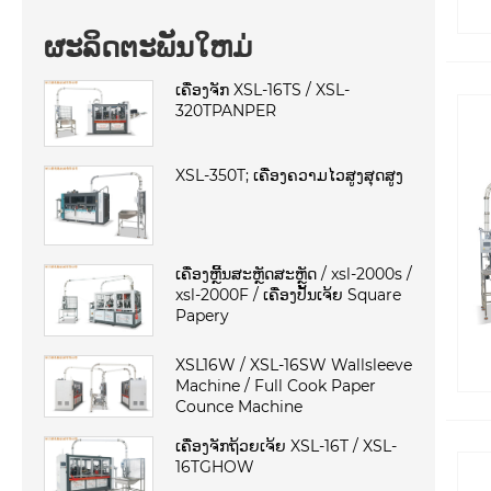
ຜະລິດຕະພັນໃຫມ່
ເຄື່ອງຈັກ XSL-16TS / XSL-
320TPANPER
XSL-350T; ເຄື່ອງຄວາມໄວສູງສຸດສູງ
ເຄື່ອງຫຼີ້ນສະຫຼັດສະຫຼັດ / xsl-2000s /
xsl-2000F / ເຄື່ອງປັ້ນເຈ້ຍ Square
Papery
XSL16W / XSL-16SW Wallsleeve
Machine / Full Cook Paper
Counce Machine
ເຄື່ອງຈັກຖ້ວຍເຈ້ຍ XSL-16T / XSL-
16TGHOW