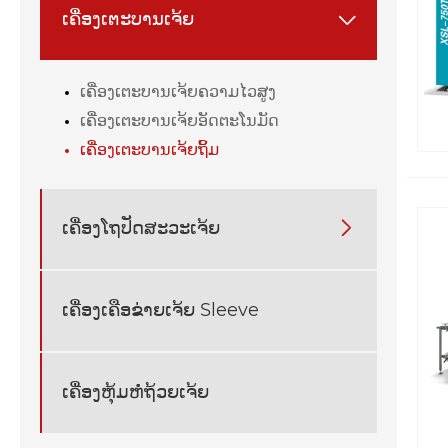
ເຄື່ອງເຕະບານເຈ້ຍ

ເຄື່ອງເຕະບານເຈ້ຍຄວາມໄວສູງ
ເຄື່ອງເຕະບານເຈ້ຍອັດຕະໂນມັດ
ເຄື່ອງເຕະບານເຈ້ຍຖິ້ມ
ເຄື່ອງໂຖປັດສະວະເຈ້ຍ

ເຄື່ອງເຄືອຂ່າຍເຈ້ຍ Sleeve
ເຄື່ອງຫຸ້ມຫໍ່ຖ້ວຍເຈ້ຍ