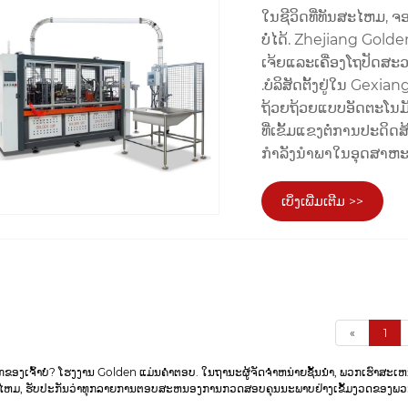
ໃນ​ຊີ​ວິດ​ທີ່​ທັນ​ສະ​ໄຫມ​, ຈ
ບໍ່​ໄດ້​. Zhejiang Gol
ເຈ້ຍແລະເຄື່ອງໂຖປັດສະ
.ບໍລິສັດຕັ້ງຢູ່ໃນ Gexia
ຖ້ວຍຖ້ວຍແບບອັດຕະໂນມັດ
ທີ່ເຂັ້ມແຂງຕໍ່ການປະດິດສ
ກໍາລັງນໍາພາໃນອຸດສາຫະ
ເບິ່ງເພີ່ມເຕີມ >>
«
1
າຍຍົກຂອງເຈົ້າບໍ? ໂຮງງານ Golden ແມ່ນຄໍາຕອບ. ໃນຖານະຜູ້ຈັດຈໍາຫນ່າຍຊັ້ນນໍາ, ພວກເຮົ
ທັນສະໄຫມ, ຮັບປະກັນວ່າທຸກລາຍການຕອບສະຫນອງການກວດສອບຄຸນນະພາບຢ່າງເຂັ້ມງວດຂອງພວກ