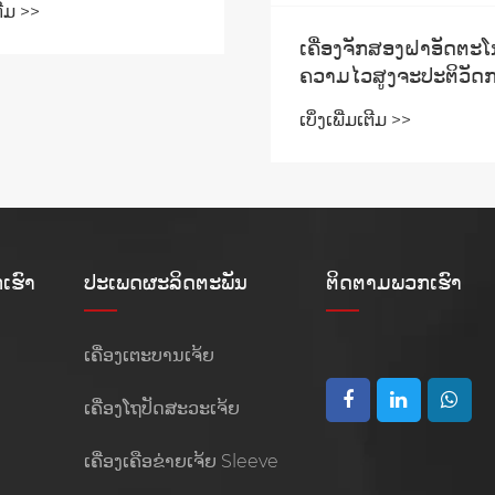
ເຕີມ >>
ເຄື່ອງຈັກສອງຝາອັດຕະໂ
ຄວາມໄວສູງຈະປະຕິວັດ
ຜະລິດຈອກເຈ້ຍແນວໃດ
ເບິ່ງເພີ່ມເຕີມ >>
ເຮົາ
ປະເພດຜະລິດຕະພັນ
ຕິດ​ຕາມ​ພວກ​ເຮົາ
ເຄື່ອງເຕະບານເຈ້ຍ
ເຄື່ອງໂຖປັດສະວະເຈ້ຍ
ເຄື່ອງເຄືອຂ່າຍເຈ້ຍ Sleeve