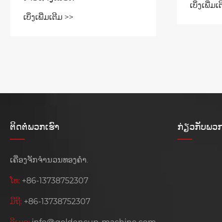
ເບິ່ງເພີ່ມ
ເບິ່ງເພີ່ມເຕີມ >>
ຕິດ​ຕໍ່​ພວກ​ເຮົາ
ກ່ຽວກັບພວກ
ເຄື່ອງຈັກຈໍານວນທອງຄໍາ.
ໂທ:
+86-13738752307
ມືຖື:
+86-13738752307