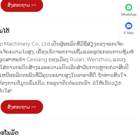
ສົ່ງສອບຖາມ >>
WhatsApp
ມໄດ້
E-Mail
Machinery Co., Ltd ເປັນຜູ້ຜະລິດທີ່ມີຊື່ສຽງຂອງຈອກເຈ້ຍ
ເຈ້ຍຄວາມໄວສູງ, ເຄື່ອງເຮັດຈອກກາເຟຖິ້ມແລະອຸປະກອນການຫຸ້ມຫໍ່
ຂດອຸດສາຫະກໍາ Gexiang ຂອງເມືອງ Ruian, Wenzhou, ແຂວງ
ຸມໃສ່ການປະດິດສ້າງແລະຄວາມເປັນເລີດສໍາລັບການຫຼາຍກ່ວາສິບປີ.
ນີຜະລິດຕະພັນທີ່ມີຄຸນນະພາບສູງໃນລາຄາທີ່ດີ. ຖ້າທ່ານສົນໃຈ
້ອງການຂໍ້ມູນເພີ່ມເຕີມ, ກະລຸນາຕິດຕໍ່ພວກເຮົາ. ຂໍໃຫ້ເຮັດວຽກ
ສົດໃສ!
ສົ່ງສອບຖາມ >>
ດຕະໂນມັດ