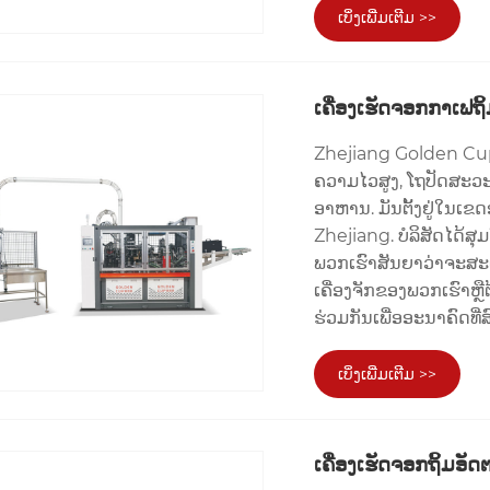
ເບິ່ງເພີ່ມເຕີມ >>
ເຄື່ອງເຮັດຈອກກາເຟຖິ້
Zhejiang Golden Cup 
ຄວາມໄວສູງ, ໂຖປັດສະວະ
ອາຫານ. ມັນຕັ້ງຢູ່ໃນເ
Zhejiang. ບໍລິສັດໄດ້ສ
ພວກເຮົາສັນຍາວ່າຈະສະເຫ
ເຄື່ອງຈັກຂອງພວກເຮົາຫຼືຕ
ຮ່ວມກັນເພື່ອອະນາຄົດທີ່
ເບິ່ງເພີ່ມເຕີມ >>
ເຄື່ອງເຮັດຈອກຖິ້ມອັ