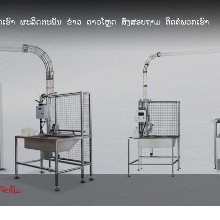
ເຮົາ
ຜະລິດຕະພັນ
ຂ່າວ
ດາວໂຫຼດ
ສົ່ງສອບຖາມ
ຕິດຕໍ່ພວກເຮົາ
ຈ້ຍຖິ້ມ