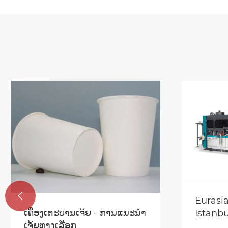

Eurasi
ເຄື່ອງເຕະບານເຈ້ຍ - ການແນະນໍາ
Istanbu
ເຈ້ຍທາງເລືອກ
ບານເຈ້ຍ