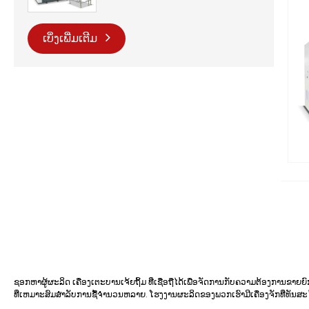
ເບິ່ງເພີ່ມເຕີມ
ຊອກຫາຜູ້ຜະລິດ ເຄື່ອງເຕະບານເຈ້ຍຖິ້ມ ທີ່ເຊື່ອຖືໄດ້ເພື່ອຈັດການກັບຄວາມຕ້ອງການຂ
ທີ່ເຫມາະສົມສໍາລັບການຊື້ຈໍານວນຫລາຍ. ໂຮງງານຜະລິດຂອງພວກເຮົາມີເຄື່ອງຈັກທີ່