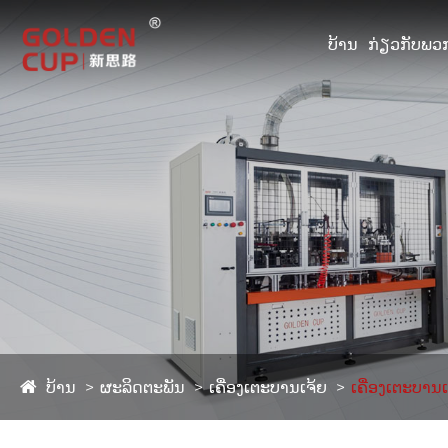
ບ້ານ
ກ່ຽວກັບພວກ
ບ້ານ
ຜະລິດຕະພັນ
ເຄື່ອງເຕະບານເຈ້ຍ
ເຄື່ອງເຕະບານເ