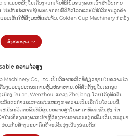
e ແມ່ນຫນຶ່ງໃນເຄື່ອງຈອກເຈ້ຍທີ່ນິຍົມຂອງພວກເຮົາສໍາລັບການ
ານ "ປະສົມປະສານຊັບພະຍາກອນທີ່ດີທົ່ວໂລກແລະໃຫ້ບໍລິການລູກຄ້າ
າແລະເຮັດໃຫ້ສິ່ງມະຫັດສະຈັນ. Golden Cup Machinery ກໍ່ຫວັງ
ສົ່ງສອບຖາມ >>
osable ຄວາມໄວສູງ
 Machinery Co., Ltd. ເປັນວິສາຫະກິດທີ່ຊ່ຽວຊານໃນຄວາມໄວ
ື່ອງແລະອຸປະກອນການຫຸ້ມຫໍ່ອາຫານ. ບໍລິສັດຕັ້ງຢູ່ໃນເຂດອຸດ
ເມືອງ Ruian, Wenzhou, ແຂວງ Zhejiang. ໂດຍໄດ້ອຸທິດຕົນ
່ອນະວັດຕະກໍາແລະການສະແຫວງຫາຄວາມເປັນເລີດໃນໂດເມນນີ້,
ະເຫນີຜະລິດຕະພັນທີ່ມີຄຸນນະພາບສູງໃນລາຄາທີ່ແຂ່ງຂັນສູງ. ຖ້າ
ຈໃນເຄື່ອງຂອງພວກເຮົາຫຼືຕ້ອງການລາຍລະອຽດເພີ່ມເຕີມ, ກະລຸນາ
. ຮ່ວມກັນສ້າງອະນາຄົດທີ່ຈະເລີນຮຸ່ງເຮືອງຮ່ວມກັນ!