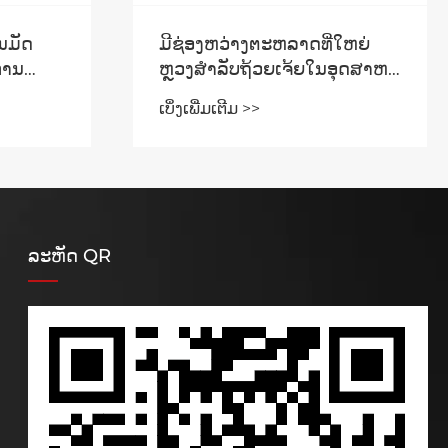
ນມັດ
ມີຊ່ອງຫວ່າງຕະຫລາດທີ່ໃຫຍ່
ການ
ຫຼວງສໍາລັບຖ້ວຍເຈ້ຍໃນອຸດສາຫະ
ກໍາເຄື່ອງຈັກເຈ້ຍ.
ເບິ່ງເພີ່ມເຕີມ >>
ລະຫັດ QR