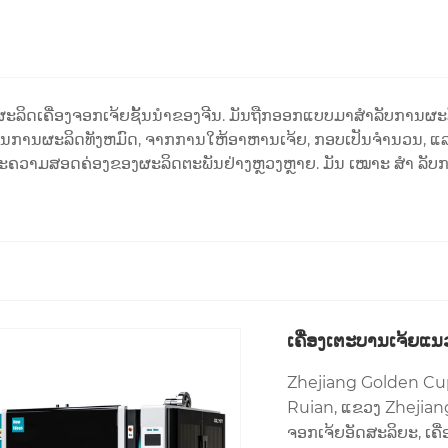
້ຜະລິດເຄື່ອງຈອກເຈ້ຍຊັ້ນນໍາຂອງຈີນ. ມັນຖືກອອກແບບມາສໍາລັບການຜະລິ
ວນການຜະລິດທັງຫມົດ, ຈາກການໃຫ້ອາຫານເຈ້ຍ, ກອບເປັນຈໍານວນ, ແ
ະຄວາມສອດຄ່ອງຂອງຜະລິດຕະພັນຢ່າງຫຼວງຫຼາຍ. ມັນ ເໝາະ ສຳ ລັບການ
ເຄື່ອງເຕະບານເຈ້ຍແນ
Zhejiang Golden Cup 
Ruian, ແຂວງ Zhejiang, 
ຈອກເຈ້ຍອັດສະລິຍະ, ເຄື