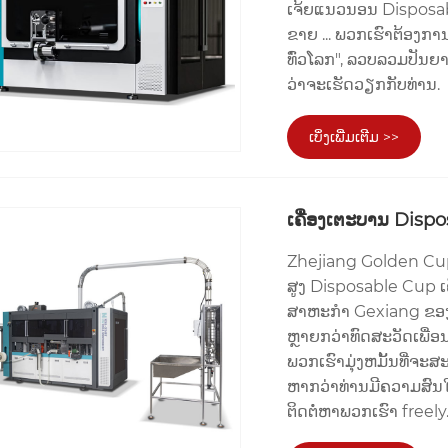
ເຈ້ຍແນວນອນ Disposabl
ຂາຍ ... ພວກເຮົາຕ້ອງກ
ທົ່ວໂລກ", ລວບລວມປັນຍ
ວ່າຈະເຮັດວຽກກັບທ່ານ.
ເບິ່ງເພີ່ມເຕີມ >>
ເຄື່ອງເຕະບານ Disp
Zhejiang Golden Cup
ສູງ Disposable Cup ເຄ
ສາຫະກໍາ Gexiang ຂອງ
ຫຼາຍກວ່າທົດສະວັດເພື
ພວກເຮົາມຸ່ງຫມັ້ນທີ່ຈະສ
ຫາກວ່າທ່ານມີຄວາມສົນໃ
ຕິດຕໍ່ຫາພວກເຮົາ freely