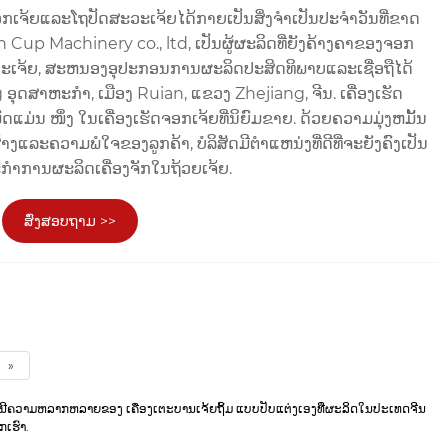
ອກ​ເຈ້ຍ​ແລະ​ໂຖ​ປັດ​ສະ​ວະ​ເຈ້ຍ​ໄດ້​ກາຍ​ເປັນ​ສິ່ງ​ຈໍາ​ເປັນ​ປະ​ຈໍາ​ວັນ​ທີ່​ຂາດ​
den Cup Machinery co., ltd, ເປັນຜູ້ຜະລິດທີ່ຍັງຄ້າງຄາຂອງຈອກ
ວະເຈ້ຍ, ສະຫນອງອຸປະກອນການຜະລິດປະສິດທິພາບແລະເຊື່ອຖືໄດ້
ng ອຸດສາຫະກໍາ, ເມືອງ Ruian, ແຂວງ Zhejiang, ຈີນ. ເຄື່ອງເຮັດ
ແມ່ນ ໜຶ່ງ ໃນເຄື່ອງເຮັດຈອກເຈ້ຍທີ່ນິຍົມຂາຍ. ດ້ວຍຄວາມມຸ່ງຫມັ້ນ
້າງແລະຄວາມພໍໃຈຂອງລູກຄ້າ, ບໍລິສັດມີຕໍາແຫນ່ງທີ່ດີທີ່ຈະຍັງຄົງເປັນ
ກໍາການຜະລິດເຄື່ອງຈັກໃນຖ້ວຍເຈ້ຍ.
ສົ່ງສອບຖາມ >>
»
າສະເຫນີຄວາມຫລາກຫລາຍຂອງ ເຄື່ອງເຕະບານເຈ້ຍຖິ້ມ ແບບປັບແຕ່ງເອງທີ່ຜະລິດໃນປະເທດຈີນ
ເຮົາ.