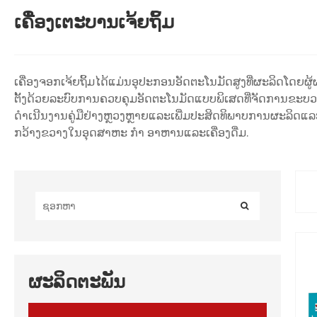
ເຄື່ອງເຕະບານເຈ້ຍຖິ້ມ
ເຄື່ອງຈອກເຈ້ຍຖິ້ມໄດ້ແມ່ນອຸປະກອນອັດຕະໂນມັດສູງທີ່ຜະລິດໂດຍຜູ
ຕັ້ງດ້ວຍລະບົບການຄວບຄຸມອັດຕະໂນມັດແບບພິເສດທີ່ຈັດການຂະບ
ດໍາເນີນງານຄູ່ມືຢ່າງຫຼວງຫຼາຍແລະເພີ່ມປະສິດທິພາບການຜະລິດແລ
ກວ້າງຂວາງໃນອຸດສາຫະ ກຳ ອາຫານແລະເຄື່ອງດື່ມ.
ຜະລິດຕະພັນ